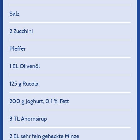
Salz
2
Zucchini
Pfeffer
1
EL Olivenöl
125
g Rucola
200
g Joghurt, 0,1 % Fett
3
TL Ahornsirup
2
EL sehr fein gehackte Minze