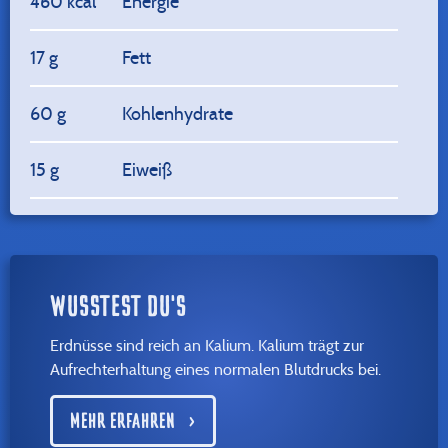
460 kcal
Energie
17 g
Fett
60 g
Kohlenhydrate
15 g
Eiweiß
WUSSTEST DU'S
Erdnüsse sind reich an Kalium. Kalium trägt zur
Aufrechterhaltung eines normalen Blutdrucks bei.
MEHR ERFAHREN