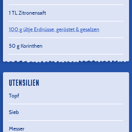
1
TL Zitronensaft
100
g ültje Erdnüsse, geröstet & gesalzen
50
g Korinthen
UTENSILIEN
Topf
Sieb
Messer