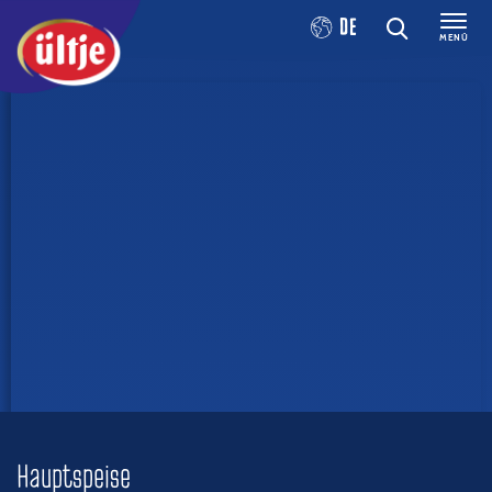
DE
MENÜ
Hauptspeise