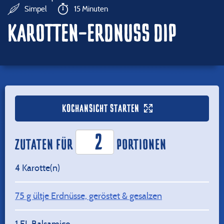
Simpel
15 Minuten
KAROTTEN-ERDNUSS DIP
KOCHANSICHT STARTEN
ZUTATEN FÜR
PORTIONEN
4
Karotte(n)
75
g ültje Erdnüsse, geröstet & gesalzen
1
EL Balsamico