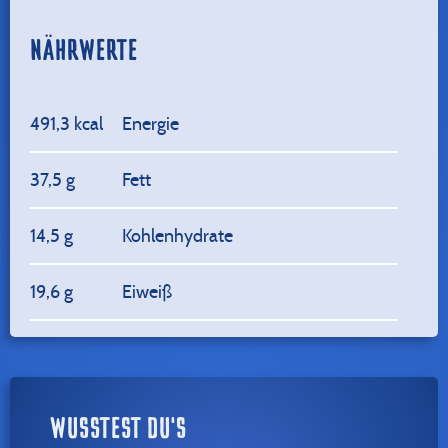
NÄHRWERTE
491,3 kcal
Energie
37,5 g
Fett
14,5 g
Kohlenhydrate
19,6 g
Eiweiß
WUSSTEST DU'S