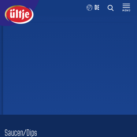
DE
MENÜ
Saucen/Dips