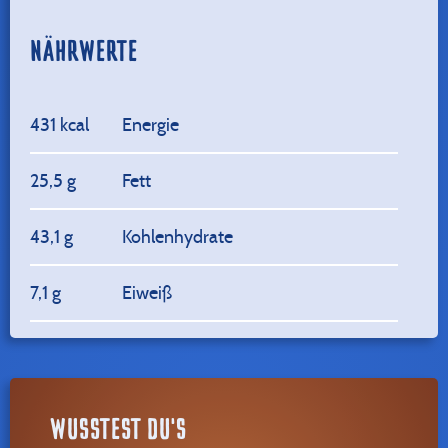
NÄHRWERTE
431 kcal
Energie
25,5 g
Fett
43,1 g
Kohlenhydrate
7,1 g
Eiweiß
WUSSTEST DU'S