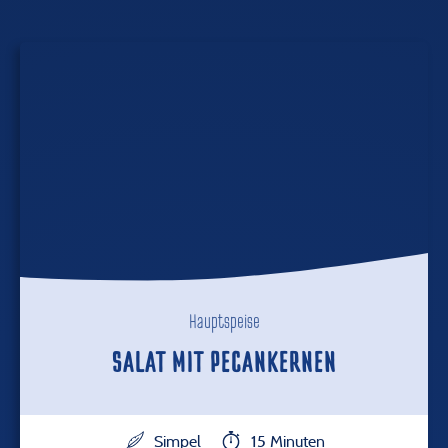
Hauptspeise
SALAT MIT PECANKERNEN
Simpel
15 Minuten