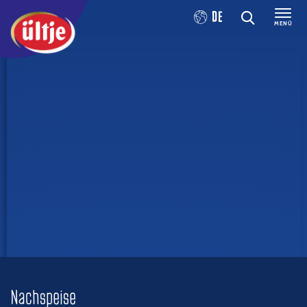
DE
MENÜ
Nachspeise