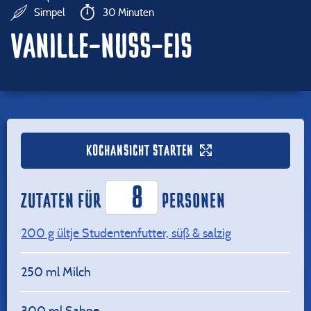
Simpel
30 Minuten
VANILLE-NUSS-EIS
KOCHANSICHT STARTEN
ZUTATEN FÜR
PERSONEN
200
g ültje Studentenfutter, süß & salzig
250
ml Milch
300
ml Sahne