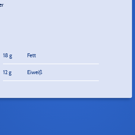
er
18 g
Fett
12 g
Eiweiß