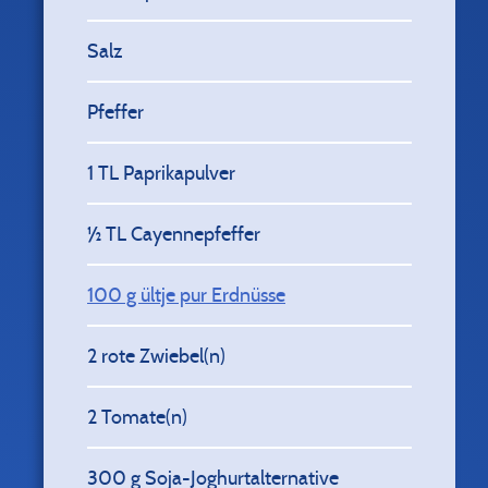
Salz
Pfeffer
1
TL Paprikapulver
½
TL Cayennepfeffer
100
g ültje pur Erdnüsse
2
rote Zwiebel(n)
2
Tomate(n)
300
g Soja-Joghurtalternative