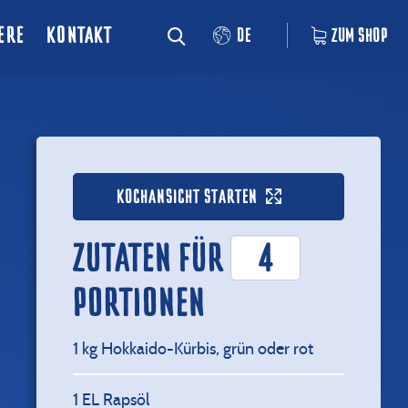
ERE
KONTAKT
DE
ZUM SHOP
KOCHANSICHT STARTEN
ZUTATEN FÜR
PORTIONEN
1
kg Hokkaido-Kürbis, grün oder rot
1
EL Rapsöl