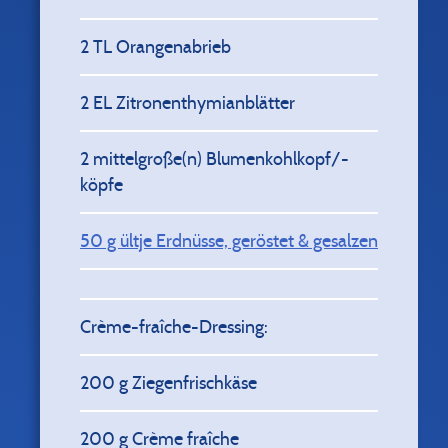
2
TL Orangenabrieb
2
EL Zitronenthymianblätter
2
mittelgroße(n) Blumenkohlkopf/-
köpfe
50
g ültje Erdnüsse, geröstet & gesalzen
Crème-fraîche-Dressing:
200
g Ziegenfrischkäse
200
g Crème fraîche