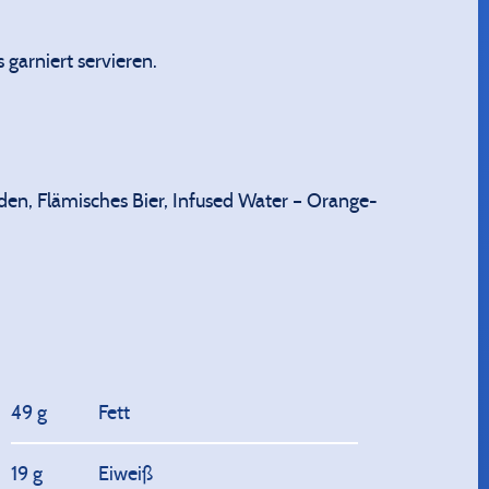
garniert servieren.
en, Flämisches Bier, Infused Water – Orange-
49 g
Fett
19 g
Eiweiß