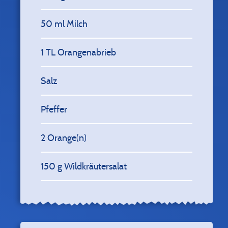
50
ml Milch
1
TL Orangenabrieb
Salz
Pfeffer
2
Orange(n)
150
g Wildkräutersalat