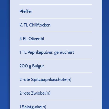
Pfeffer
½
TL Chiliflocken
4
EL Olivenöl
1
TL Paprikapulver, geräuchert
200
g Bulgur
2
rote Spitzpaprikaschote(n)
2
rote Zwiebel(n)
1
Salatgurke(n)