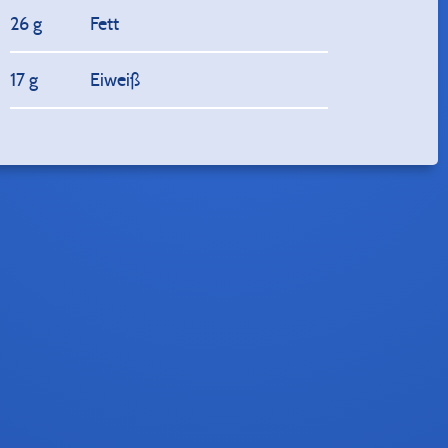
26 g
Fett
17 g
Eiweiß