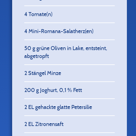
4
Tomate(n)
4
Mini-Romana-Salatherz(en)
50
g grüne Oliven in Lake, entsteint,
abgetropft
2
Stängel Minze
200
g Joghurt, 0,1 % Fett
2
EL gehackte glatte Petersilie
2
EL Zitronensaft