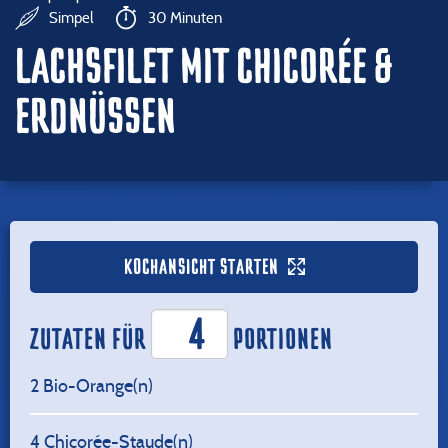
Simpel
30 Minuten
LACHSFILET MIT CHICORÉE &
ERDNÜSSEN
KOCHANSICHT STARTEN
ZUTATEN FÜR
PORTIONEN
2
Bio-Orange(n)
4
Chicorée-Staude(n)