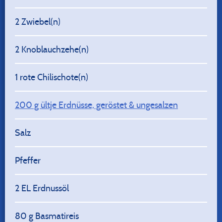
2
Zwiebel(n)
2
Knoblauchzehe(n)
1
rote Chilischote(n)
200
g ültje Erdnüsse, geröstet & ungesalzen
Salz
Pfeffer
2
EL Erdnussöl
80
g Basmatireis