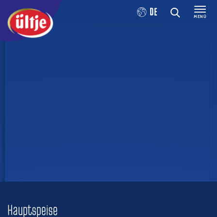
DE
MENÜ
Hauptspeise