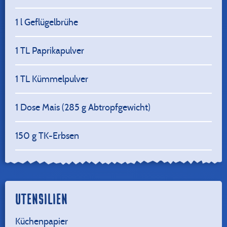
1
l Geflügelbrühe
1
TL Paprikapulver
1
TL Kümmelpulver
1
Dose Mais (285 g Abtropfgewicht)
150
g TK-Erbsen
UTENSILIEN
Küchenpapier