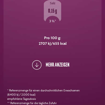
Salz
0,15 g
3 %*
Pro 100 g:
2707 kJ/655 kcal
MEHR ANZEIGEN
* Referenzmenge für einen durchschnittlichen Erwachsenen
(8.400 kJ / 2.000 kcal)
empfohlene Tagesdosis
** Referenzmenge für die tägliche Zufuhr