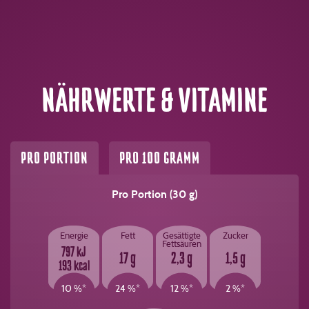
NÄHRWERTE & VITAMINE
PRO PORTION
PRO 100 GRAMM
Pro Portion (30 g)
Energie
Fett
Gesättigte
Zucker
Fettsäuren
797 kJ
17 g
2,3 g
1,5 g
193 kcal
10 %*
24 %*
12 %*
2 %*