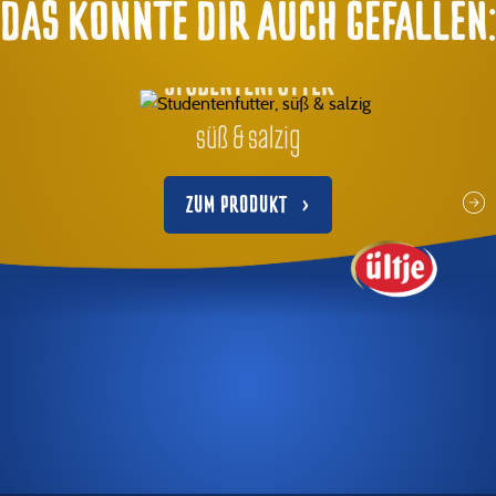
DAS KÖNNTE DIR AUCH GEFALLEN:
STUDENTENFUTTER
süß & salzig
ZUM PRODUKT