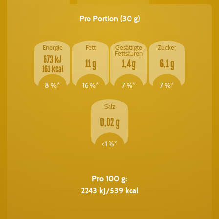
Pro Portion (30 g)
Energie
Fett
Gesättigte
Zucker
Fettsäuren
673 kJ
11 g
1,4 g
6,1 g
161 kcal
8 %*
16 %*
7 %*
7 %*
Salz
0,02 g
<1 %*
Pro 100 g:
2243 kJ/539 kcal