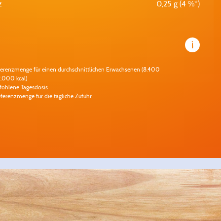
z
0,25 g (4 %*)
ferenzmenge für einen durchschnittlichen Erwachsenen (8.400
2.000 kcal)
ohlene Tagesdosis
eferenzmenge für die tägliche Zufuhr