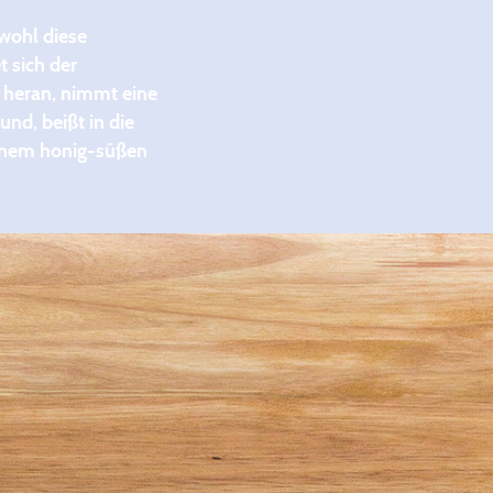
wohl diese
t sich der
 heran, nimmt eine
nd, beißt in die
einem honig-süßen