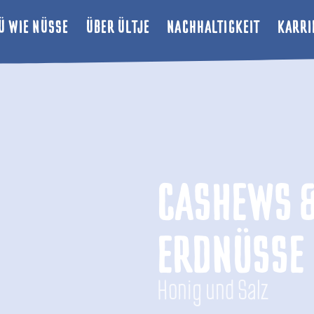
Ü WIE NÜSSE
ÜBER ÜLTJE
NACHHALTIGKEIT
KARRI
CASHEWS 
ERDNÜSSE
Honig und Salz