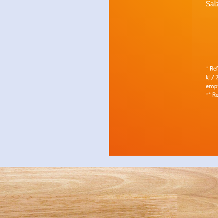
Sal
* Re
kJ / 
empf
** R